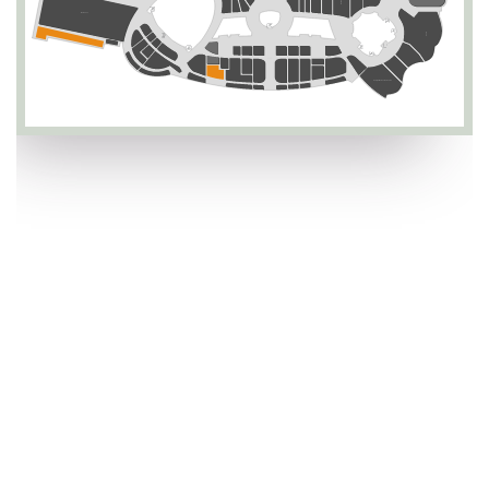
Moi Sahne
Zuum
Kadırgalı Osmanlı Yemekleri