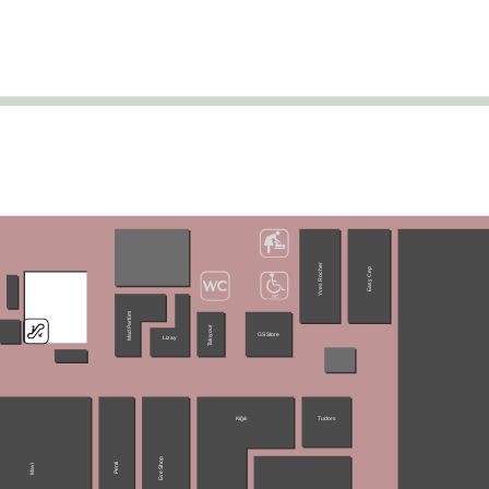
Yves Rocher
Easy Cep
Mad Parfüm
Takıyour
GS Store
Lizay
Kiğılı
Tudors
Eve Shop
Penti
Mavi