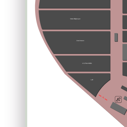
Vatan Bilgisayar
Deichmann
U.S. Polo ASSN.
Loft