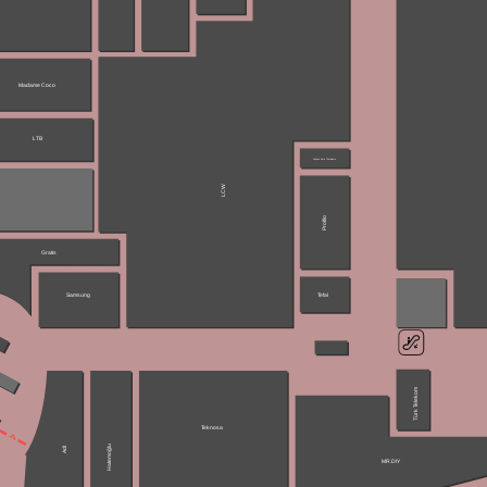
Madame Coco
LTB
Ceyhan Kuru Temizleme
LCW
Profilo
Gratis
Samsung
Tefal
Türk Telekom
Teknosa
Hatemoğlu
Adl
MR.DIY