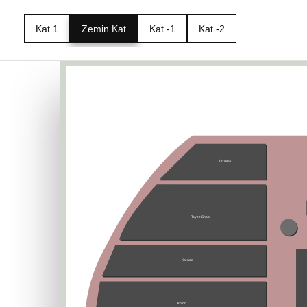
Kat 1
Zemin Kat
Kat -1
Kat -2
Özdilek
Toyzz Shop
Karaca
Koton