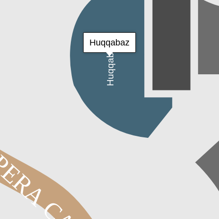
Huqqabaz
Huqqabaz
ERA CADDE