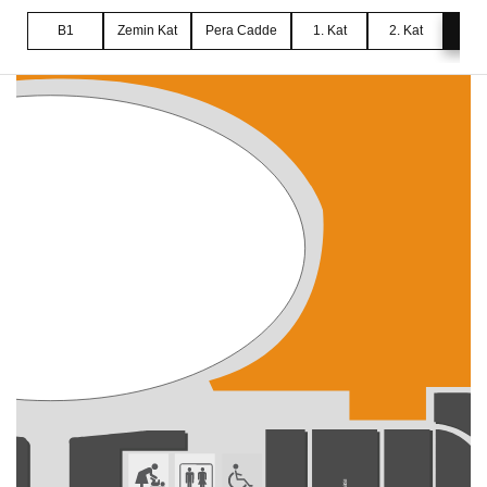
B1
Zemin Kat
Pera Cadde
1. Kat
2. Kat
3. 