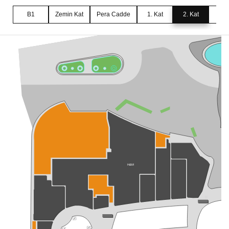
B1
Zemin Kat
Pera Cadde
1. Kat
2. Kat
3. 
H&M