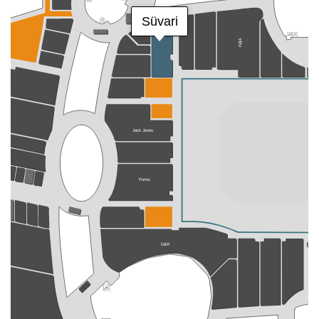
Süvari
Kiğılı
Jack Jones
Puma
D&R