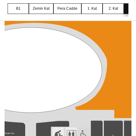
B1
Zemin Kat
Pera Cadde
1. Kat
2. Kat
3. 
Burger King