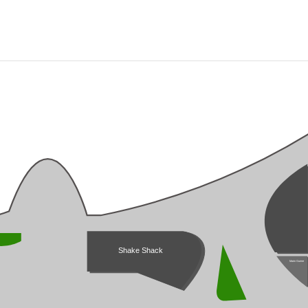
Shake Shack
Marin Gurme