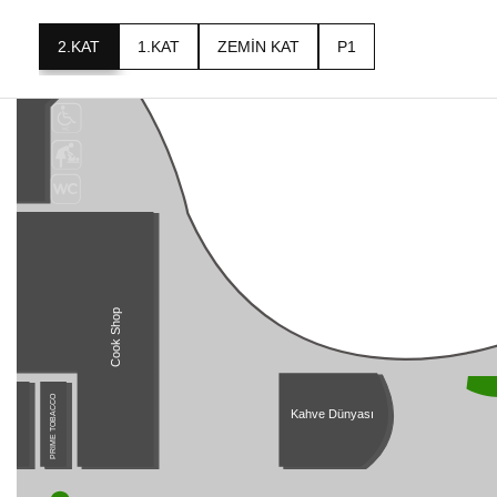
2.KAT
1.KAT
ZEMİN KAT
P1
Cook Shop
PRIME TOBACCO
Kahve Dünyası