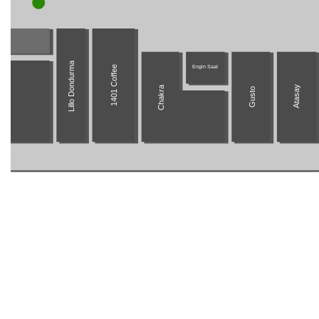
Lillo Dondurma
Engin Saat
1401 Coffee
Chakra
Atasay
Gusto