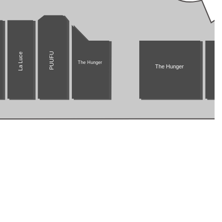
PUUFU
La Luce
The Hunger
The Hunger