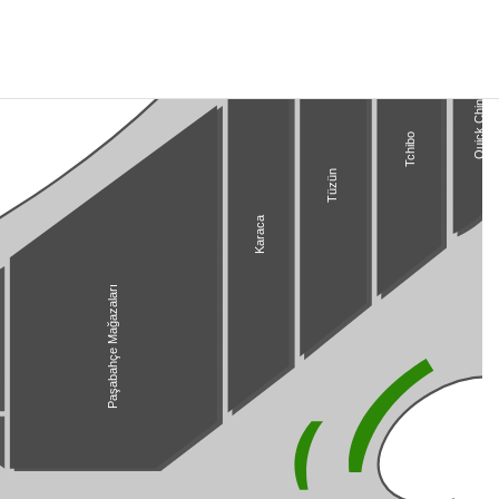
Quick China
Tchibo
Tüzün
Karaca
Paşabahçe Mağazaları