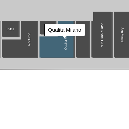
Nuri Ukan Kuaför
Giya
Qualita Milano
Knitss
Jimmy Key
Qualita Milano
Nocturne